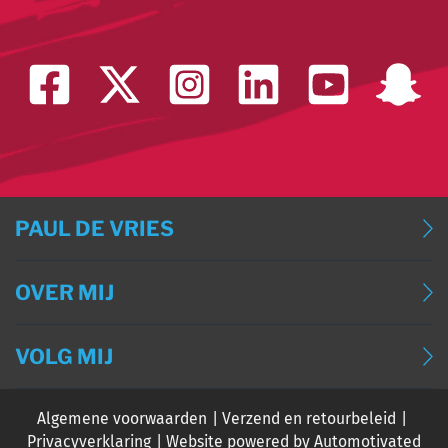
PAUL DE VRIES
BLOG
OVER MIJ
BLOG (ENGLISH)
OVER MIJ
BLOG (DEUTSCH)
VOLG MIJ
CONTACT
BLOG (FRANÇAIS)
Algemene voorwaarden
Verzend en retourbeleid
EVENTS
Privacyverklaring
Website powered by Automotivated