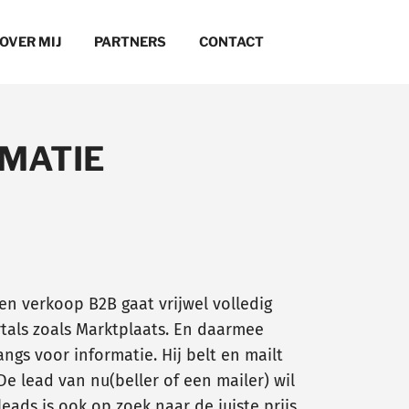
OVER MIJ
PARTNERS
CONTACT
RMATIE
en verkoop B2B gaat vrijwel volledig
tals zoals Marktplaats. En daarmee
gs voor informatie. Hij belt en mailt
 lead van nu(beller of een mailer) wil
eads is ook op zoek naar de juiste prijs.