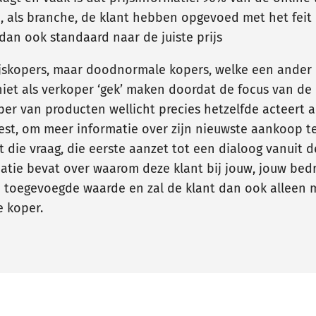
, als branche, de klant hebben opgevoed met het feit da
dan ook standaard naar de juiste prijs
prijskopers, maar doodnormale kopers, welke een ande
iet als verkoper ‘gek’ maken doordat de focus van de k
 koper van producten wellicht precies hetzelfde acteert
iest, om meer informatie over zijn nieuwste aankoop te
t die vraag, die eerste aanzet tot een dialoog vanuit d
matie bevat over waarom deze klant bij jouw, jouw bedr
en toegevoegde waarde en zal de klant dan ook alleen m
e koper.