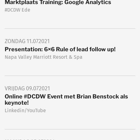
Marktplaats Training: Google Analytics
#DCDW Ede
ZONDAG
11.07
2021
Presentation: 6×6 Rule of lead follow up!
Napa Valley Marriott Resort & Spa
VRIJDAG
09.07
2021
Online #DCDW Event met Brian Benstock als
keynote!
Linkedin/YouTube