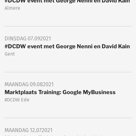
#DCDW event met George Nenni en David Kain
Almere
DINSDAG
07.09
2021
#DCDW event met George Nenni en David Kain
Gent
MAANDAG
09.08
2021
Marktplaats Training: Google MyBusiness
#DCDW Ede
MAANDAG
12.07
2021