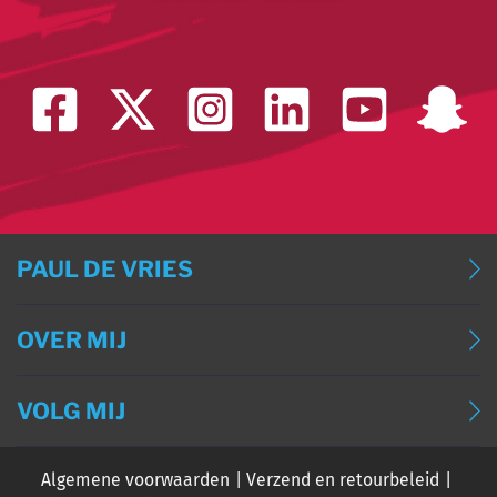
PAUL DE VRIES
BLOG
OVER MIJ
BLOG (ENGLISH)
OVER MIJ
BLOG (DEUTSCH)
VOLG MIJ
CONTACT
BLOG (FRANÇAIS)
Algemene voorwaarden
Verzend en retourbeleid
EVENTS