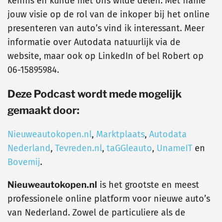
kennis en kunde met ons wilde delen. Met name
jouw visie op de rol van de inkoper bij het online
presenteren van auto’s vind ik interessant. Meer
informatie over Autodata natuurlijk via de
website, maar ook op LinkedIn of bel Robert op
06-15895984.
Deze Podcast wordt mede mogelijk
gemaakt door:
Nieuweautokopen.nl
,
Marktplaats
,
Autodata
Nederland
,
Tevreden.nl
,
taGGleauto
,
UnameIT
en
Bovemij
.
Nieuweautokopen.nl
is het grootste en meest
professionele online platform voor nieuwe auto’s
van Nederland. Zowel de particuliere als de