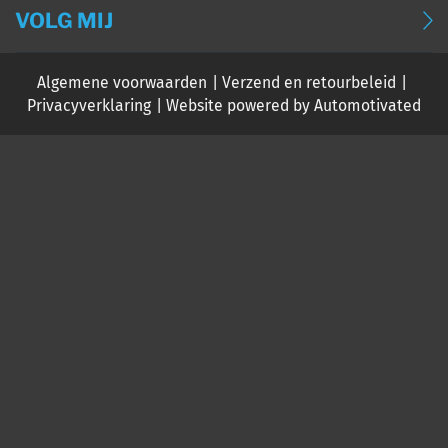
OVER MIJ
BLOG (DEUTSCH)
VOLG MIJ
CONTACT
BLOG (FRANÇAIS)
Algemene voorwaarden
Verzend en retourbeleid
EVENTS
Privacyverklaring
Website powered by Automotivated
PODCAST PAUL DE VRIES
PODCAST STEFANIE VAN DIJK
P+R PODCAST
SALES SEMINAR
PARTNERS