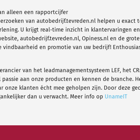
an alleen een rapportcijfer
rzoeken van autobedrijf.tevreden.nl helpen u exact 
ening. U krijgt real-time inzicht in klantervaringen e
bsite, autobedrijf.tevreden.nl, Opiness.nl en de grote
ne vindbaarheid en promotie van uw bedrijf! Enthousias
verancier van het leadmanagementsysteem LEF, het C
passie aan onze producten en kennen de branche. Het 
ar onze klanten écht mee geholpen zijn. Door deze ge
gankelijker dan u verwacht. Meer info op
UnameIT