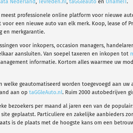
ata Nederland
,
Tevreden.nl
,
taGGleauto
en
UnameIT
.
 meest professionele online platform voor nieuwe auto
ht voor een nieuwe auto van elk merk. Koop, lease of 
g en merkgarantie.
ssingen voor inkopers, occasion managers, handelaren
elkaar aansluiten. Van soepel taxeren en inkopen tot
m
 management informatie. Kortom alles waarmee uw mod
en welke geautomatiseerd worden toegevoegd aan uw a
maand aan op
taGGleAuto.nl
. Ruim 2000 autobedrijven gi
ieke bezoekers per maand al jaren een van de populair
ite geplaatst. Particuliere en zakelijke aanbieders z
ats is de plaats met de hoogste kans om een betrou