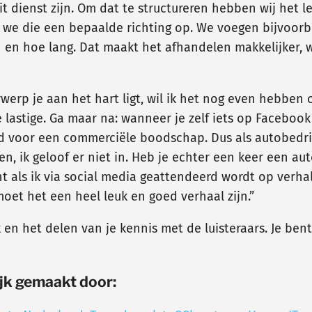
it dienst zijn. Om dat te structureren hebben wij het
n we die een bepaalde richting op. We voegen bijvoor
n en hoe lang. Dat maakt het afhandelen makkelijker, w
erwerp je aan het hart ligt, wil ik het nog even hebben
lastige. Ga maar na: wanneer je zelf iets op Faceboo
d voor een commerciële boodschap. Dus als autobedrij
en, ik geloof er niet in. Heb je echter een keer een a
ant als ik via social media geattendeerd wordt op verh
moet het een heel leuk en goed verhaal zijn.”
k en het delen van je kennis met de luisteraars. Je ben
jk gemaakt door: