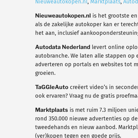
Nieuweautokopen.nl
,
Marktplaats
,
Autod
Nieuweautokopen.nl
is het grootste en
als de zakelijke autokoper kan er terec
het aan, inclusief aankoopondersteunin
Autodata Nederland
levert online oplo
autobranche. We laten alle stappen op 
adverteren op portals en websites tot
groeien.
TaGGleAuto
creëert video’s in second
ook ervaren? Vraag nu de gratis proef
Marktplaats
is met ruim 7.3 miljoen un
rond 350.000 nieuwe advertenties op de s
tweedehands en nieuw aanbod. Marktpla
(ver)kopen tegen een goede prijs.