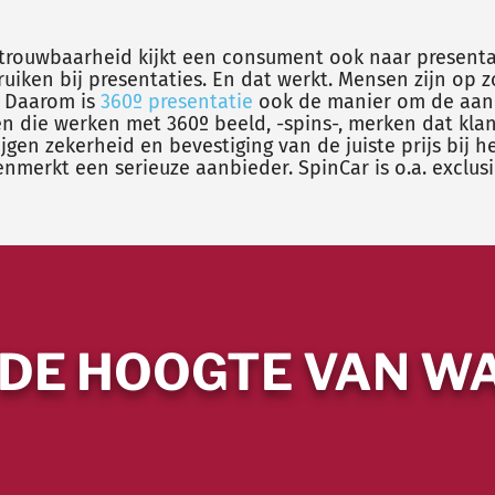
rouwbaarheid kijkt een consument ook naar presentat
uiken bij presentaties. En dat werkt. Mensen zijn op zo
. Daarom is
360º presentatie
ook de manier om de aand
ven die werken met 360º beeld, -spins-, merken dat k
en zekerheid en bevestiging van de juiste prijs bij h
enmerkt een serieuze aanbieder.
SpinCar is o.a. exclus
 DE HOOGTE VAN WA