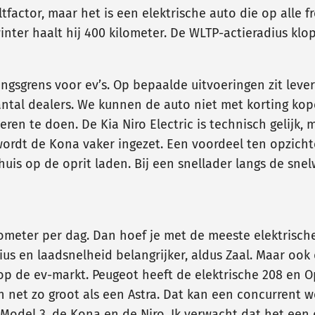
actor, maar het is een elektrische auto die op alle fro
inter haalt hij 400 kilometer. De WLTP-actieradius klop
ingsgrens voor ev’s. Op bepaalde uitvoeringen zit leve
antal dealers. We kunnen de auto niet met korting ko
eren te doen. De Kia Niro Electric is technisch gelijk,
ordt de Kona vaker ingezet. Een voordeel ten opzicht
 thuis op de oprit laden. Bij een snellader langs de sn
meter per dag. Dan hoef je met de meeste elektrische a
adius en laadsnelheid belangrijker, aldus Zaal. Maar oo
 op de ev-markt. Peugeot heeft de elektrische 208 en O
n net zo groot als een Astra. Dat kan een concurrent 
 Model 3, de Kona en de Niro. Ik verwacht dat het een