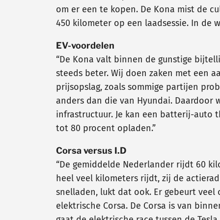
om er een te kopen. De Kona mist de cultf
450 kilometer op een laadsessie. In de w
EV-voordelen
“De Kona valt binnen de gunstige bijtell
steeds beter. Wij doen zaken met een a
prijsopslag, zoals sommige partijen prob
anders dan die van Hyundai. Daardoor w
infrastructuur. Je kan een batterij-auto
tot 80 procent opladen.”
Corsa versus I.D
“De gemiddelde Nederlander rijdt 60 kilo
heel veel kilometers rijdt, zij de actier
snelladen, lukt dat ook. Er gebeurt veel
elektrische Corsa. De Corsa is van binne
gaat de elektrische race tussen de Tesla