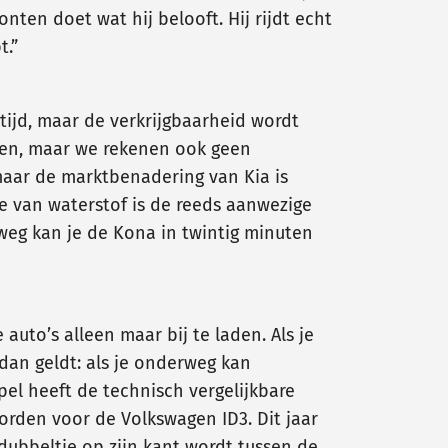
nten doet wat hij belooft. Hij rijdt echt
t.”
rtijd, maar de verkrijgbaarheid wordt
pen, maar we rekenen ook geen
 maar de marktbenadering van Kia is
e van waterstof is de reeds aanwezige
elweg kan je de Kona in twintig minuten
uto’s alleen maar bij te laden. Als je
k dan geldt: als je onderweg kan
pel heeft de technisch vergelijkbare
worden voor de Volkswagen ID3. Dit jaar
 dubbeltje op zijn kant wordt tussen de