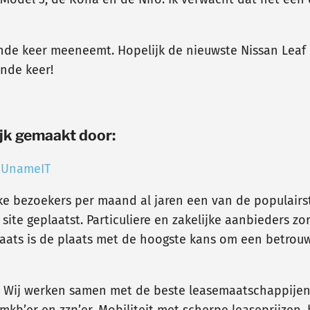
nde keer meeneemt. Hopelijk de nieuwste Nissan Leaf e
ende keer!
jk gemaakt door:
n
UnameIT
eke bezoekers per maand al jaren een van de populairs
ite geplaatst. Particuliere en zakelijke aanbieders z
ats is de plaats met de hoogste kans om een betrou
en. Wij werken samen met de beste leasemaatschappije
kb’er en zzp’er. Mobiliteit met scherpe leaseprijzen,