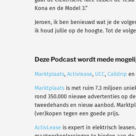
Kona en de Model 3.”
Jeroen, ik ben benieuwd wat je de volge
ik houd jullie op de hoogte. Tot de volg
Deze Podcast wordt mede mogeli
Marktplaats
,
Activlease
,
UCC
,
Calldrip
e
Marktplaats
is met ruim 7.3 miljoen uni
rond 350.000 nieuwe advertenties op de s
tweedehands en nieuw aanbod. Marktpla
(ver)kopen tegen een goede prijs.
ActivLease
is expert in elektrisch leas
maatwerkoplossingen te bieden aan de m