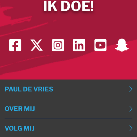
IK DOE!
PAUL DE VRIES
BLOG
OVER MIJ
BLOG (ENGLISH)
OVER MIJ
BLOG (DEUTSCH)
VOLG MIJ
CONTACT