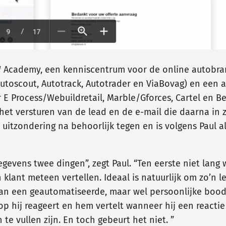
W Academy, een kenniscentrum voor de online autobran
Autoscout, Autotrack, Autotrader en ViaBovag) en een
 E Process/Webuildretail, Marble/Gforces, Cartel en Be
het versturen van de lead en de e-mail die daarna in 
uitzondering na behoorlijk tegen en is volgens Paul 
 gegevens twee dingen”, zegt Paul. “Ten eerste niet la
n klant meteen vertellen. Ideaal is natuurlijk om zo’n
van een geautomatiseerde, maar wel persoonlijke boo
p hij reageert en hem vertelt wanneer hij een reacti
te vullen zijn. En toch gebeurt het niet. ”