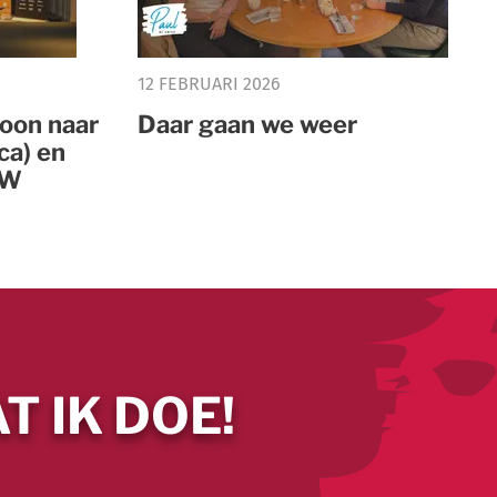
12 FEBRUARI 2026
oon naar
Daar gaan we weer
ca) en
DW
T IK DOE!