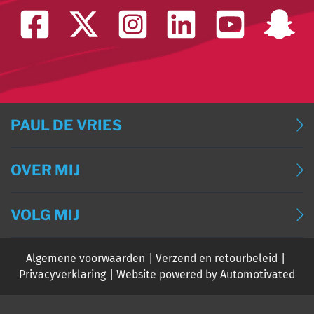
PAUL DE VRIES
BLOG
OVER MIJ
BLOG (ENGLISH)
OVER MIJ
BLOG (DEUTSCH)
VOLG MIJ
CONTACT
BLOG (FRANÇAIS)
Algemene voorwaarden
Verzend en retourbeleid
EVENTS
Privacyverklaring
Website powered by Automotivated
PODCAST PAUL DE VRIES