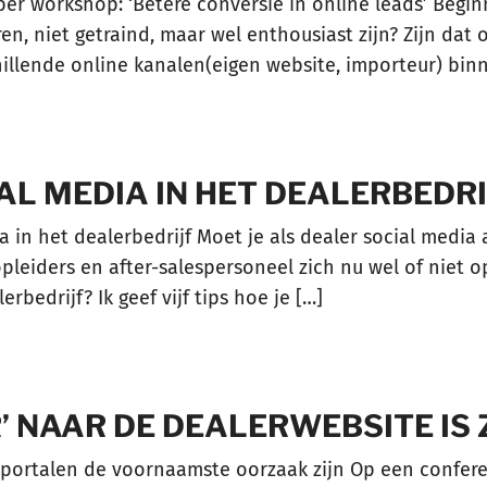
 workshop: ‘Betere conversie in online leads’ Begin
 niet getraind, maar wel enthousiast zijn? Zijn dat o
hillende online kanalen(eigen website, importeur) bi
AL MEDIA IN HET DEALERBEDRI
a in het dealerbedrijf Moet je als dealer social media 
pleiders en after-salespersoneel zich nu wel of niet op
bedrijf? Ik geef vijf tips hoe je […]
R’ NAAR DE DEALERWEBSITE IS
oportalen de voornaamste oorzaak zijn Op een conferen