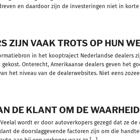
even en daardoor zijn de investeringen niet in korte 
 ZIJN VAAK TROTS OP HUN WE
ormatiebron in het kooptraject Nederlandse dealers zi
ft gekost. Onterecht, Amerikaanse dealers geven het go
van het niveau van de dealerwebsites. Niet eens zozee
VAN DE KLANT OM DE WAARHEID
js Veelal wordt er door autoverkopers gezegd dat ze d
lant de doorslaggevende factoren zijn om die handtek
 auto aan bij een verkoper waar ze […]