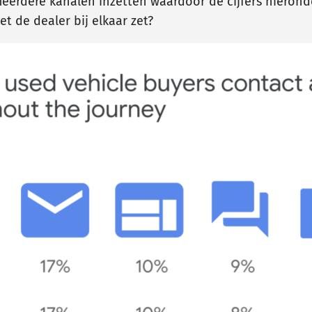
meerdere kanalen inzetten waardoor de cijfers hieronde
et de dealer bij elkaar zet?