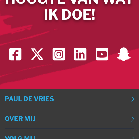
IK DOE!
PAUL DE VRIES
BLOG
OVER MIJ
BLOG (ENGLISH)
OVER MIJ
BLOG (DEUTSCH)
VOLG MIJ