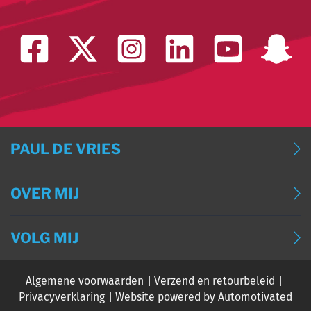
PAUL DE VRIES
BLOG
OVER MIJ
BLOG (ENGLISH)
OVER MIJ
BLOG (DEUTSCH)
VOLG MIJ
CONTACT
BLOG (FRANÇAIS)
Algemene voorwaarden
Verzend en retourbeleid
EVENTS
Privacyverklaring
Website powered by Automotivated