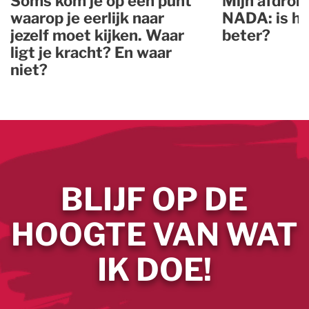
Soms kom je op een punt
Mijn afdron
waarop je eerlijk naar
NADA: is he
jezelf moet kijken. Waar
beter?
ligt je kracht? En waar
niet?
BLIJF OP DE
HOOGTE VAN WAT
IK DOE!