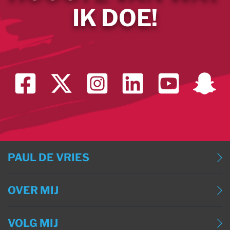
IK DOE!
PAUL DE VRIES
BLOG
OVER MIJ
BLOG (ENGLISH)
OVER MIJ
BLOG (DEUTSCH)
VOLG MIJ