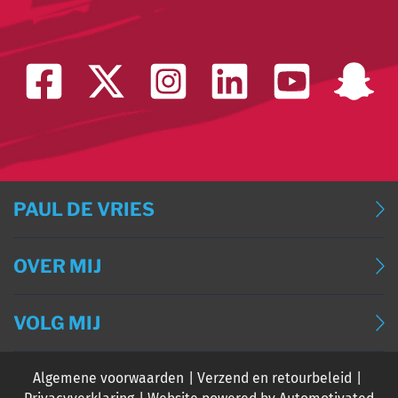
PAUL DE VRIES
BLOG
OVER MIJ
BLOG (ENGLISH)
OVER MIJ
BLOG (DEUTSCH)
VOLG MIJ
CONTACT
BLOG (FRANÇAIS)
Algemene voorwaarden
Verzend en retourbeleid
EVENTS