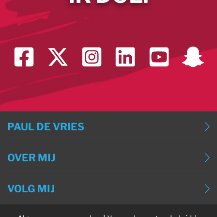
PAUL DE VRIES
BLOG
OVER MIJ
BLOG (ENGLISH)
OVER MIJ
BLOG (DEUTSCH)
VOLG MIJ
CONTACT
BLOG (FRANÇAIS)