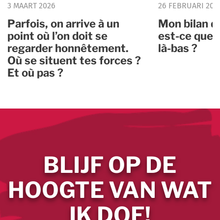
3 MAART 2026
26 FEBRUARI 202
Parfois, on arrive à un
Mon bilan d
point où l’on doit se
est-ce que 
regarder honnêtement.
là-bas ?
Où se situent tes forces ?
Et où pas ?
BLIJF OP DE
HOOGTE VAN WAT
IK DOE!