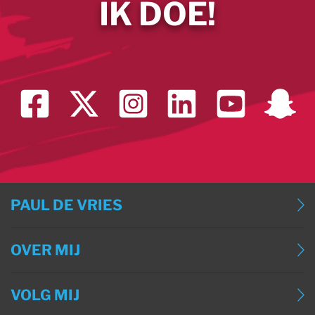
IK DOE!
PAUL DE VRIES
BLOG
OVER MIJ
BLOG (ENGLISH)
OVER MIJ
BLOG (DEUTSCH)
VOLG MIJ
CONTACT