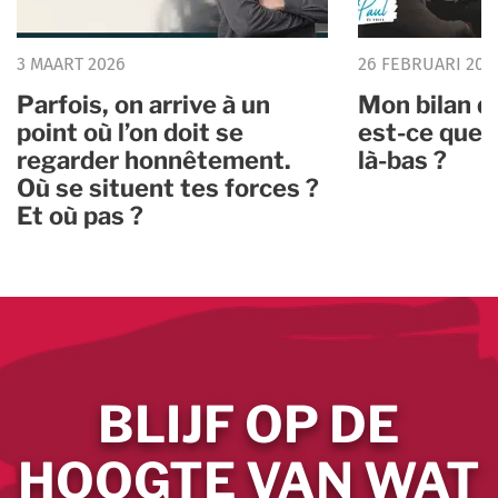
3 MAART 2026
26 FEBRUARI 202
Parfois, on arrive à un
Mon bilan d
point où l’on doit se
est-ce que 
regarder honnêtement.
là-bas ?
Où se situent tes forces ?
Et où pas ?
BLIJF OP DE
HOOGTE VAN WAT