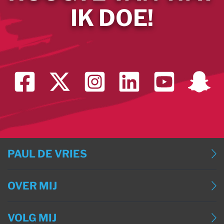
IK DOE!
PAUL DE VRIES
BLOG
OVER MIJ
BLOG (ENGLISH)
OVER MIJ
BLOG (DEUTSCH)
VOLG MIJ