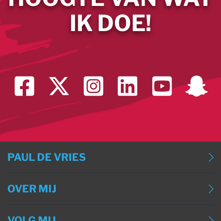
IK DOE!
PAUL DE VRIES
BLOG
OVER MIJ
BLOG (ENGLISH)
OVER MIJ
BLOG (DEUTSCH)
VOLG MIJ