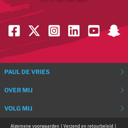
PAUL DE VRIES
BLOG
OVER MIJ
BLOG (ENGLISH)
OVER MIJ
BLOG (DEUTSCH)
VOLG MIJ
CONTACT
BLOG (FRANÇAIS)
Algemene voorwaarden
Verzend en retourbeleid