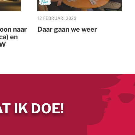
12 FEBRUARI 2026
oon naar
Daar gaan we weer
ca) en
DW
T IK DOE!