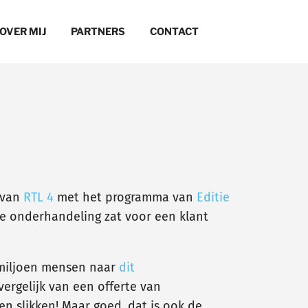
OVER MIJ
PARTNERS
CONTACT
 van
RTL 4
met het programma van
Editie
ge onderhandeling zat voor een klant
 1 miljoen mensen naar
dit
ergelijk van een offerte van
n slikken! Maar goed, dat is ook de