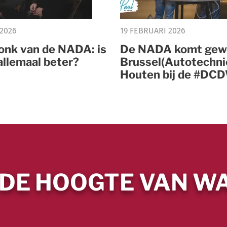
 2026
19 FEBRUARI 2026
ronk van de NADA: is
De NADA komt gew
allemaal beter?
Brussel(Autotechni
Houten bij de #DC
 DE HOOGTE VAN WA