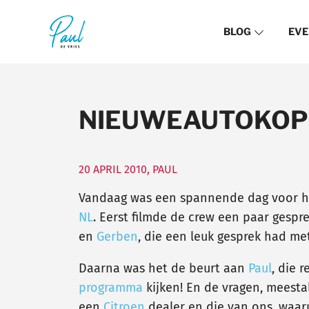
BLOG
EVE
NIEUWEAUTOKOPE
20 APRIL 2010
,
PAUL
Vandaag was een spannende dag voor 
NL
. Eerst filmde de crew een paar gesp
en
Gerben
, die een leuk gesprek had me
Daarna was het de beurt aan
Paul
, die 
programma
kijken! En de vragen, meesta
een
Citroen
dealer en die van ons, waaru