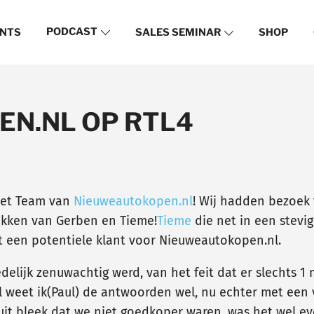
PODCAST
NTS
SALES SEMINAR
SHOP
N.NL OP RTL4
het Team van
Nieuweautokopen.nl
! Wij hadden bezoek
rekken van Gerben en Tieme!
Tieme
die net in een stevi
t een potentiele klant voor Nieuweautokopen.nl.
redelijk zenuwachtig werd, van het feit dat er slechts
l weet ik(Paul) de antwoorden wel, nu echter met een v
it bleek dat we niet goedkoper waren, was het wel eve