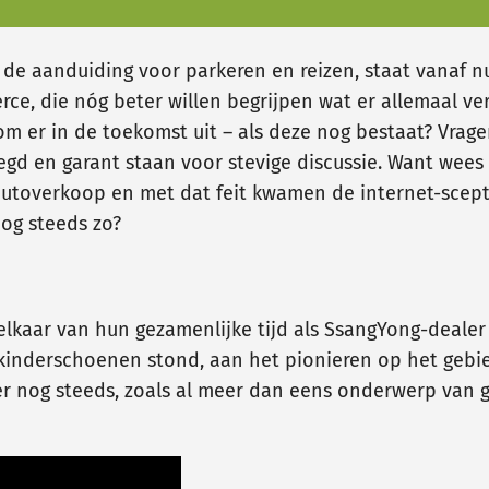
 de aanduiding voor parkeren en reizen, staat vanaf n
ce, die nóg beter willen begrijpen wat er allemaal ve
m er in de toekomst uit – als deze nog bestaat? Vrage
d en garant staan voor stevige discussie. Want wees eer
utoverkoop en met dat feit kwamen de internet-sceptic
og steeds zo?
elkaar van hun gezamenlijke tijd als SsangYong-deale
jn kinderschoenen stond, aan het pionieren op het geb
er nog steeds, zoals al meer dan eens onderwerp van g