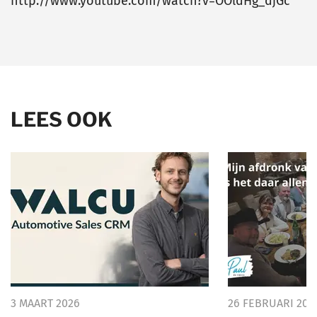
http://www.youtube.com/watch?v=OOldHg_djGc
LEES OOK
3 MAART 2026
26 FEBRUARI 202