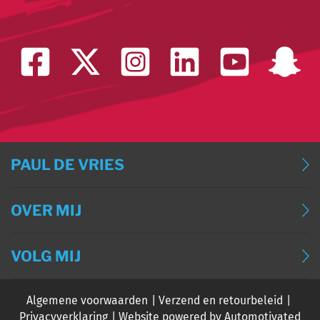
PAUL DE VRIES
BLOG
OVER MIJ
BLOG (ENGLISH)
OVER MIJ
BLOG (DEUTSCH)
VOLG MIJ
CONTACT
BLOG (FRANÇAIS)
Algemene voorwaarden
Verzend en retourbeleid
EVENTS
Privacyverklaring
Website powered by Automotivated