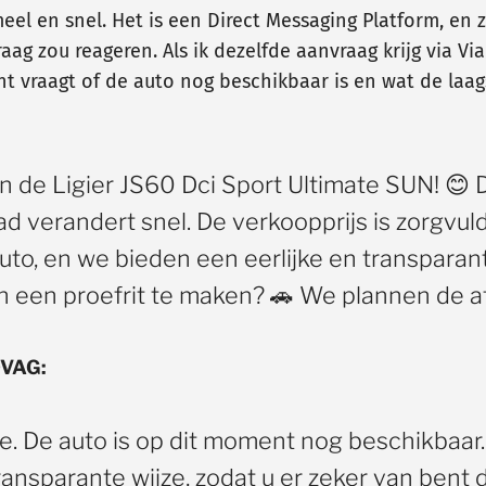
meel en snel. Het is een Direct Messaging Platform, e
aag zou reageren. Als ik dezelfde aanvraag krijg via V
nt vraagt of de auto nog beschikbaar is en wat de laags
 in de Ligier JS60 Dci Sport Ultimate SUN! 😊
d verandert snel. De verkoopprijs is zorgvul
to, en we bieden een eerlijke en transparant
een proefrit te maken? 🚗 We plannen de afs
OVAG:
se. De auto is op dit moment nog beschikbaar.
sparante wijze, zodat u er zeker van bent dat