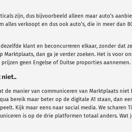
icals zijn, dus bijvoorbeeld alleen maar auto’s aanb
rm alles verkoopt en dus ook auto’s, die in meer dan 
 dezelfde klant en beconcurreren elkaar, zonder dat z
op Marktplaats, dan ga je verder zoeken. Het is voor o
e prijzen geen Engelse of Duitse proporties aannemen.
niet..
 dat de manier van communiceren van Marktplaats niet b
qua bereik maar beter op de digitale A1 staan, dan ee
eelt. Kijk maar eens naar social media. We scharen T
iceren is op de drie platformen totaal anders. Wat j