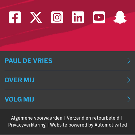
PAUL DE VRIES
BLOG
OVER MIJ
BLOG (ENGLISH)
OVER MIJ
BLOG (DEUTSCH)
VOLG MIJ
CONTACT
BLOG (FRANÇAIS)
Algemene voorwaarden
Verzend en retourbeleid
EVENTS
Privacyverklaring
Website powered by Automotivated
PODCAST PAUL DE VRIES